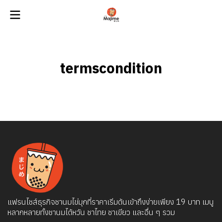
termscondition
แฟรนไชส์ธุรกิจชานมไข่มุกที่ราคาเริ่มต้นเข้าถึงง่ายเพียง 19 บาท เมนู
หลากหลายทั้งชานมไต้หวัน ชาไทย ชาเขียว และอื่น ๆ รวม