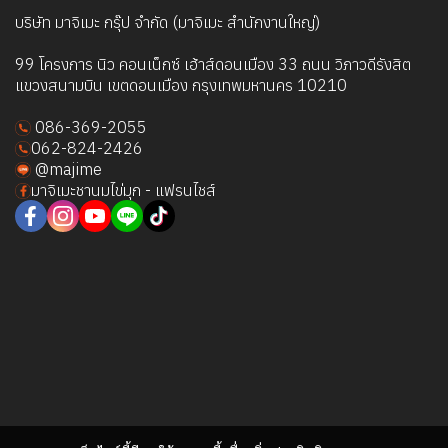
บริษัท มาจิเมะ กรุ๊ป จำกัด (มาจิเมะ สำนักงานใหญ่)
99 โครงการ นิว คอนเน็กซ์ เฮ้าส์ดอนเมือง 33 ถนน วิภาวดีรังสิต
แขวงสนามบิน เขตดอนเมือง กรุงเทพมหานคร 10210
086-369-2055
062-824-2426
@majime
มาจิเมะชานมไข่มุก - แฟรนไชส์